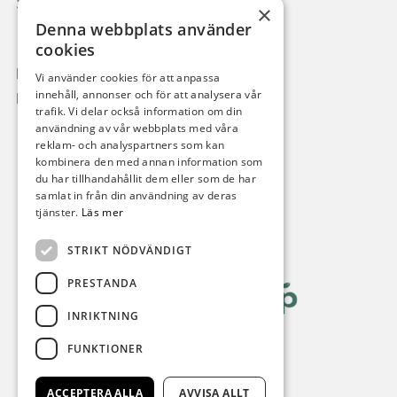
386 50 Mörbylånga
×
Denna webbplats använder
cookies
Mail:
info@kalkstenensbnb.se
Vi använder cookies för att anpassa
innehåll, annonser och för att analysera vår
Mobil:
0706-33 02 91
trafik. Vi delar också information om din
användning av vår webbplats med våra
reklam- och analyspartners som kan
kombinera den med annan information som
du har tillhandahållit dem eller som de har
samlat in från din användning av deras
tjänster.
Läs mer
STRIKT NÖDVÄNDIGT
PRESTANDA
INRIKTNING
FUNKTIONER
ACCEPTERA ALLA
AVVISA ALLT