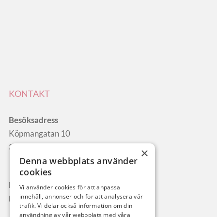
KONTAKT
Besöksadress
Köpmangatan 10
386 50 Mörbylånga
×
Denna webbplats använder
cookies
Mail:
info@kalkstenensbnb.se
Vi använder cookies för att anpassa
innehåll, annonser och för att analysera vår
Mobil:
0706-33 02 91
trafik. Vi delar också information om din
användning av vår webbplats med våra